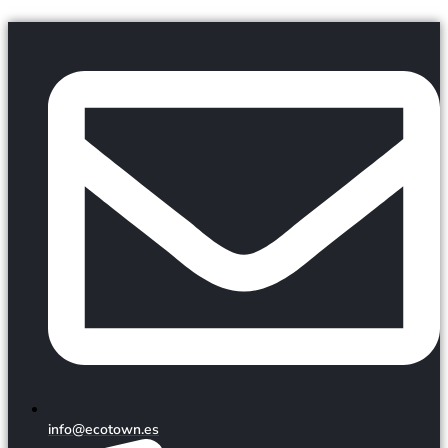
Ir
al
contenido
info@ecotown.es