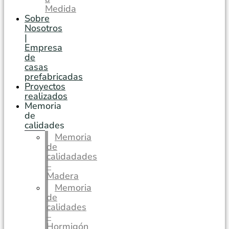
Medida
Sobre
Nosotros
|
Empresa
de
casas
prefabricadas
Proyectos
realizados
Memoria
de
calidades
Memoria
de
calidadades
–
Madera
Memoria
de
calidades
–
Hormigón