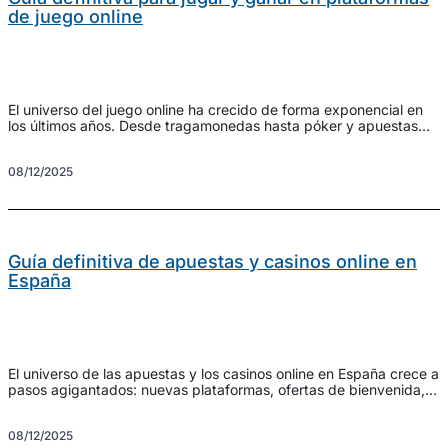
de juego online
El universo del juego online ha crecido de forma exponencial en
los últimos años. Desde tragamonedas hasta póker y apuestas
deportivas, los jugadores buscan experiencias seguras,
entretenidas y con buenas oportunidades de ganar. La clave está
08/12/2025
en combinar conocimiento, estrategia y gestión responsable del
presupuesto para maximizar ganancias y minimizar riesgos. Si
quieres explorar reseñas, […]
Guía definitiva de apuestas y casinos online en
España
El universo de las apuestas y los casinos online en España crece a
pasos agigantados: nuevas plataformas, ofertas de bienvenida,
juegos de azar con crupier en vivo y una regulación más clara
que protege al jugador. Esta guía práctica te ayudará a elegir
08/12/2025
sitios fiables, entender bonos y gestionar tu bankroll para