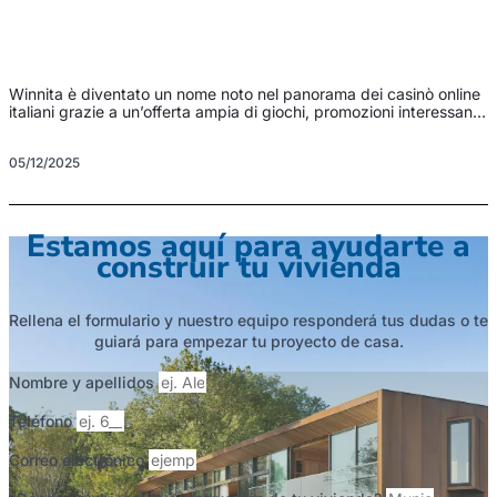
Winnita è diventato un nome noto nel panorama dei casinò online
italiani grazie a un’offerta ampia di giochi, promozioni interessanti
e una piattaforma intuitiva. Questo articolo analizza aspetti chiave
come registrazione, bonus, giochi disponibili, metodi di
05/12/2025
pagamento e sicurezza per aiutarti a decidere se vale la pena
provarlo. Per accedere rapidamente e gestire il tuo […]
Estamos aquí para ayudarte a
construir tu vivienda
Rellena el formulario y nuestro equipo responderá tus dudas o te
guiará para empezar tu proyecto de casa.
Nombre y apellidos
Teléfono
Correo electrónico