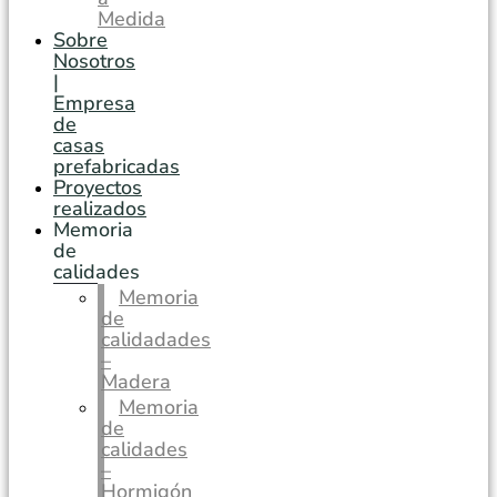
Medida
Sobre
Nosotros
|
Empresa
de
casas
prefabricadas
Proyectos
realizados
Memoria
de
calidades
Memoria
de
calidadades
–
Madera
Memoria
de
calidades
–
Hormigón