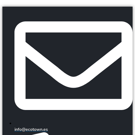
Ir
al
contenido
info@ecotown.es