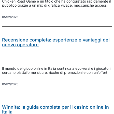
Chicken Road Game è un titolo che ha conquistato rapidamente il
pubblico grazie a un mix di grafica vivace, meccaniche accessibili
e dinamiche competitive. In questo articolo esploreremo tutto ciò
che serve sapere per iniziare a giocare, sfruttare bonus e
05/12/2025
migliorare le probabilità di vittoria senza perdere il divertimento
che contraddistingue il gioco. Se stai […]
Recensione completa: esperienze e vantaggi del
nuovo operatore
Il mondo del gioco online in Italia continua a evolversi e i giocatori
cercano piattaforme sicure, ricche di promozioni e con un’offerta
di giochi variegata. Questa guida analizza le caratteristiche
principali che contano davvero quando si sceglie un sito di casino
05/12/2025
online, con consigli pratici per massimizzare divertimento e
sicurezza durante le sessioni di gioco. […]
Winnita: la guida completa per il casinò online in
Italia