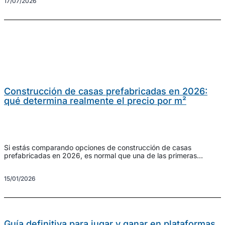
17/07/2026
preciso, eficiente y tecnológico. Nos referimos, como no puede
ser de otra manera, a la construcción […]
Construcción de casas prefabricadas en 2026:
qué determina realmente el precio por m²
Si estás comparando opciones de construcción de casas
prefabricadas en 2026, es normal que una de las primeras
preguntas sea el precio por metro cuadrado. Sin embargo, este
dato, por sí solo, puede llevar a confusión si no se entiende qué
15/01/2026
hay realmente detrás. En EcoTown lo vemos a menudo: dos
viviendas con el mismo […]
Guía definitiva para jugar y ganar en plataformas