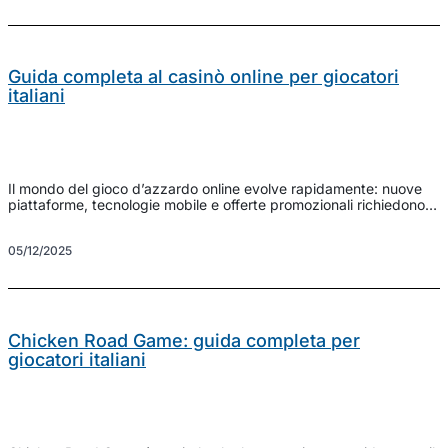
disfrutar sin riesgos […]
Guida completa al casinò online per giocatori
italiani
Il mondo del gioco d’azzardo online evolve rapidamente: nuove
piattaforme, tecnologie mobile e offerte promozionali richiedono
attenzione per scegliere un servizio affidabile e divertente. In
questa guida analizziamo i fattori chiave per valutare una
05/12/2025
piattaforma di gioco, con consigli pratici per massimizzare
l’esperienza senza rinunciare alla sicurezza. Se stai cercando una
soluzione completa e legale […]
Chicken Road Game: guida completa per
giocatori italiani