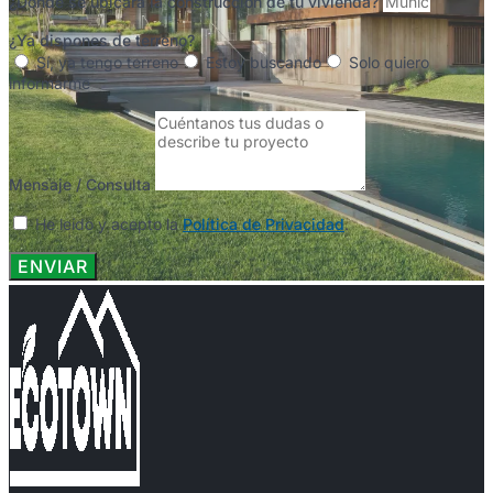
¿Dónde se ubicará la construcción de tu vivienda?
¿Ya dispones de terreno?
Sí, ya tengo terreno
Estoy buscando
Solo quiero
informarme
Mensaje / Consulta
He leído y acepto la
Política de Privacidad
.
ENVIAR