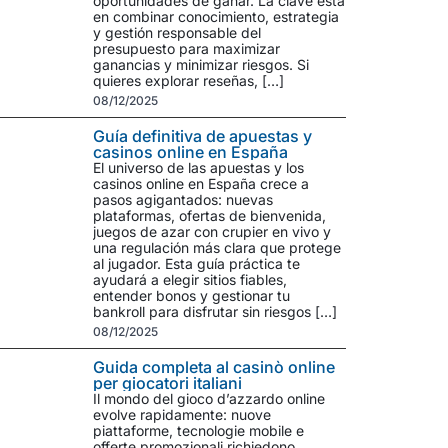
oportunidades de ganar. La clave está
en combinar conocimiento, estrategia
y gestión responsable del
presupuesto para maximizar
ganancias y minimizar riesgos. Si
quieres explorar reseñas, […]
08/12/2025
Guía definitiva de apuestas y
casinos online en España
El universo de las apuestas y los
casinos online en España crece a
pasos agigantados: nuevas
plataformas, ofertas de bienvenida,
juegos de azar con crupier en vivo y
una regulación más clara que protege
al jugador. Esta guía práctica te
ayudará a elegir sitios fiables,
entender bonos y gestionar tu
bankroll para disfrutar sin riesgos […]
08/12/2025
Guida completa al casinò online
per giocatori italiani
Il mondo del gioco d’azzardo online
evolve rapidamente: nuove
piattaforme, tecnologie mobile e
offerte promozionali richiedono