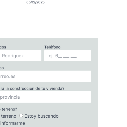
05/12/2025
idos
Teléfono
co
rá la construcción de tu vivienda?
 terreno?
 terreno
Estoy buscando
 informarme