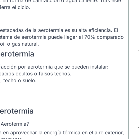
, en forma de calefacción o agua caliente. Tras este
erra el ciclo.
estacadas de la aerotermia es su alta eficiencia. El
 sistema de aerotermia puede llegar al 70% comparado
il o gas natural.
aerotermia
facción por aerotermia que se pueden instalar:
pacios ocultos o falsos techos.
, techo o suelo.
aerotermia
 Aerotermia?
en aprovechar la energía térmica en el aire exterior,