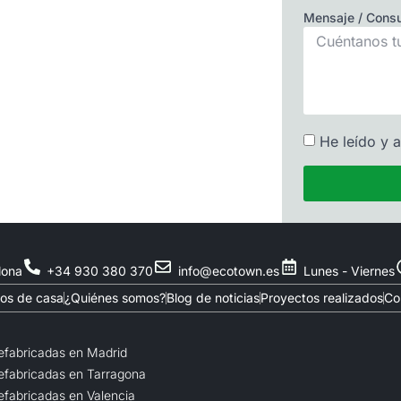
Mensaje / Consu
He leído y 
lona
+34 930 380 370
info@ecotown.es
Lunes - Viernes
os de casa
¿Quiénes somos?
Blog de noticias
Proyectos realizados
Co
efabricadas en Madrid
efabricadas en Tarragona
efabricadas en Valencia