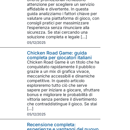
attenzione per scegliere un servizio
affidabile e divertente. In questa
guida analizziamo i fattori chiave per
valutare una piattaforma di gioco, con
consigli pratici per massimizzare
l’esperienza senza rinunciare alla
sicurezza. Se stai cercando una
soluzione completa e legale […]
05/12/2025
Chicken Road Game: guida
completa per giocatori italiani
Chicken Road Game è un titolo che ha
conquistato rapidamente il pubblico
grazie a un mix di grafica vivace,
meccaniche accessibili e dinamiche
competitive. In questo articolo
esploreremo tutto ciò che serve
sapere per iniziare a giocare, sfruttare
bonus e migliorare le probabilità di
vittoria senza perdere il divertimento
che contraddistingue il gioco. Se stai
[…]
05/12/2025
Recensione completa:
esperienze e vantaggi del nuovo